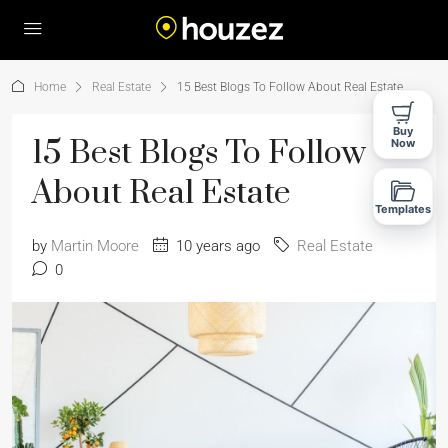
Home
Real Estate
15 Best Blogs To Follow About Real Estate
Buy
15 Best Blogs To Follow
Now
About Real Estate
Templates
by
Martin Moore
10 years ago
Real Estate
0