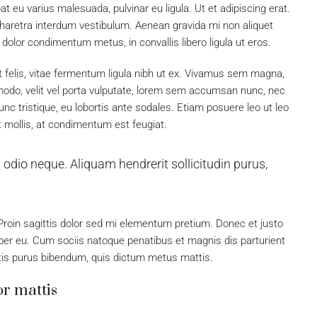
at eu varius malesuada, pulvinar eu ligula. Ut et adipiscing erat.
pharetra interdum vestibulum. Aenean gravida mi non aliquet
 dolor condimentum metus, in convallis libero ligula ut eros.
t felis, vitae fermentum ligula nibh ut ex. Vivamus sem magna,
modo, velit vel porta vulputate, lorem sem accumsan nunc, nec
unc tristique, eu lobortis ante sodales. Etiam posuere leo ut leo
lit mollis, at condimentum est feugiat.
 odio neque. Aliquam hendrerit sollicitudin purus,
. Proin sagittis dolor sed mi elementum pretium. Donec et justo
er eu. Cum sociis natoque penatibus et magnis dis parturient
ortis purus bibendum, quis dictum metus mattis.
or mattis