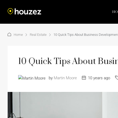
HO
Home
Real Estate
10 Quick Tips About Business Developmen
10 Quick Tips About Bus
by
Martin Moore
10 years ago