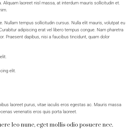
a. Aliquam laoreet nisl massa, at interdum mauris sollicitudin et.
enim.
ue. Nullam tempus sollicitudin cursus. Nulla elit mauris, volutpat eu
. Curabitur adipiscing erat vel libero tempus congue. Nam pharetra
or. Praesent dapibus, nisi a faucibus tincidunt, quam dolor
lit.
ing elit.
ibus laoreet purus, vitae iaculis eros egestas ac. Mauris massa
aecenas venenatis eros quis porta laoreet.
ere leo nunc, eget mollis odio posuere nec.