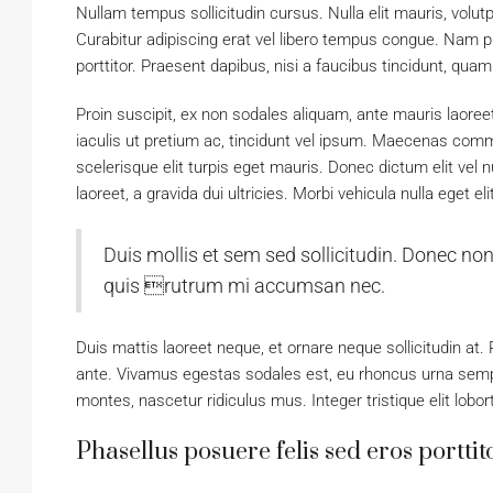
Nullam tempus sollicitudin cursus. Nulla elit mauris, volutp
Curabitur adipiscing erat vel libero tempus congue. Nam 
porttitor. Praesent dapibus, nisi a faucibus tincidunt, quam
Proin suscipit, ex non sodales aliquam, ante mauris laoree
iaculis ut pretium ac, tincidunt vel ipsum. Maecenas com
scelerisque elit turpis eget mauris. Donec dictum elit vel n
laoreet, a gravida dui ultricies. Morbi vehicula nulla eget e
Duis mollis et sem sed sollicitudin. Donec non
quis rutrum mi accumsan nec.
Duis mattis laoreet neque, et ornare neque sollicitudin at
ante. Vivamus egestas sodales est, eu rhoncus urna semp
montes, nascetur ridiculus mus. Integer tristique elit lob
Phasellus posuere felis sed eros porttit