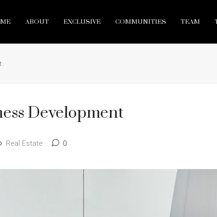
ME
ABOUT
EXCLUSIVE
COMMUNITIES
TEAM
t
iness Development
Real Estate
0