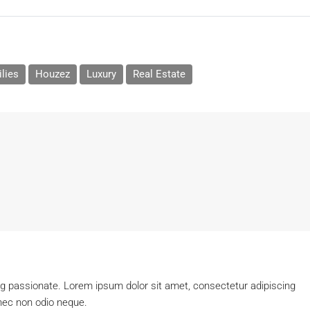
lies
Houzez
Luxury
Real Estate
ng passionate. Lorem ipsum dolor sit amet, consectetur adipiscing
onec non odio neque.