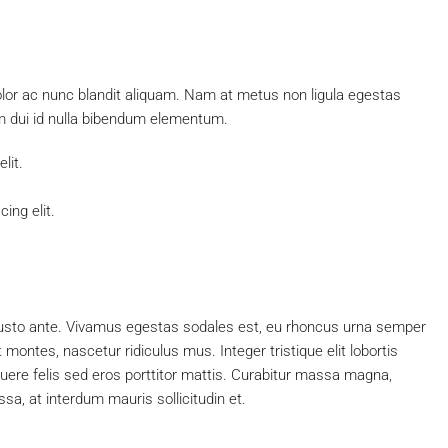
olor ac nunc blandit aliquam. Nam at metus non ligula egestas
 dui id nulla bibendum elementum.
lit.
ing elit.
justo ante. Vivamus egestas sodales est, eu rhoncus urna semper
ontes, nascetur ridiculus mus. Integer tristique elit lobortis
ere felis sed eros porttitor mattis. Curabitur massa magna,
assa, at interdum mauris sollicitudin et.