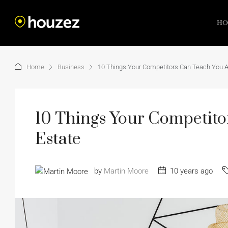
HO
Home
Business
10 Things Your Competitors Can Teach You A
10 Things Your Competito
Estate
by
Martin Moore
10 years ago