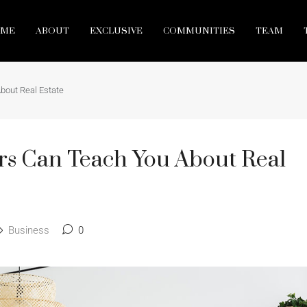
ME
ABOUT
EXCLUSIVE
COMMUNITIES
TEAM
bout Real Estate
rs Can Teach You About Real
Business
0