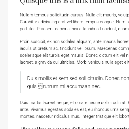
Quisque this is a link nibh facili
Nullam tempus sollicitudin cursus. Nulla elit mauris, volutp
Curabitur adipiscing erat vel libero tempus congue. Nam 
porttitor. Praesent dapibus, nisi a faucibus tincidunt, quam
Proin suscipit, ex non sodales aliquam, ante mauris laoree
iaculis ut pretium ac, tincidunt vel ipsum. Maecenas com
scelerisque elit turpis eget mauris. Donec dictum elit vel n
laoreet, a gravida dui ultricies. Morbi vehicula nulla eget e
Duis mollis et sem sed sollicitudin. Donec non
quis rutrum mi accumsan nec.
Duis mattis laoreet neque, et ornare neque sollicitudin at
ante. Vivamus egestas sodales est, eu rhoncus urna semp
montes, nascetur ridiculus mus. Integer tristique elit lob