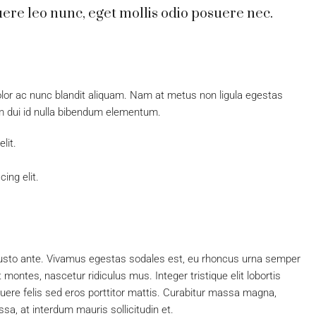
ere leo nunc, eget mollis odio posuere nec.
olor ac nunc blandit aliquam. Nam at metus non ligula egestas
 dui id nulla bibendum elementum.
lit.
ing elit.
justo ante. Vivamus egestas sodales est, eu rhoncus urna semper
ontes, nascetur ridiculus mus. Integer tristique elit lobortis
ere felis sed eros porttitor mattis. Curabitur massa magna,
assa, at interdum mauris sollicitudin et.