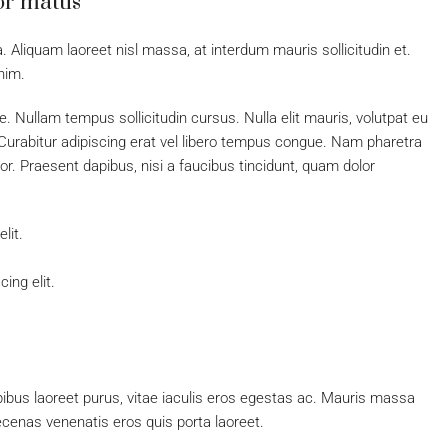
or mattis
a. Aliquam laoreet nisl massa, at interdum mauris sollicitudin et.
enim.
ue. Nullam tempus sollicitudin cursus. Nulla elit mauris, volutpat eu
. Curabitur adipiscing erat vel libero tempus congue. Nam pharetra
or. Praesent dapibus, nisi a faucibus tincidunt, quam dolor
lit.
ing elit.
ibus laoreet purus, vitae iaculis eros egestas ac. Mauris massa
aecenas venenatis eros quis porta laoreet.