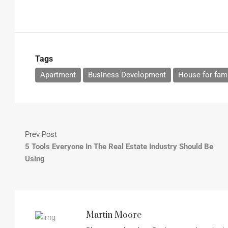
Tags
Apartment
Business Development
House for fami
Prev Post
5 Tools Everyone In The Real Estate Industry Should Be
Using
Martin Moore