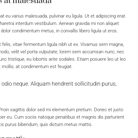
sis at malesuada
at eu varius malesuada, pulvinar eu ligula. Ut et adipiscing erat.
pharetra interdum vestibulum. Aenean gravida mi non aliquet
 dolor condimentum metus, in convallis libero ligula ut eros.
t felis, vitae fermentum ligula nibh ut ex. Vivamus sem magna,
modo, velit vel porta vulputate, lorem sem accumsan nunc, nec
unc tristique, eu lobortis ante sodales. Etiam posuere leo ut leo
lit mollis, at condimentum est feugiat.
 odio neque. Aliquam hendrerit sollicitudin purus,
. Proin sagittis dolor sed mi elementum pretium. Donec et justo
er eu. Cum sociis natoque penatibus et magnis dis parturient
ortis purus bibendum, quis dictum metus mattis.