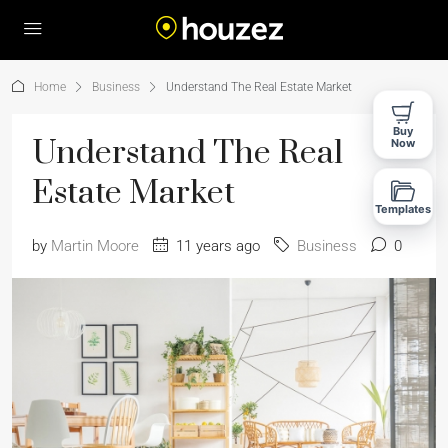
Home
Business
Understand The Real Estate Market
Buy
Understand The Real
Now
Estate Market
Templates
by
Martin Moore
11 years ago
Business
0