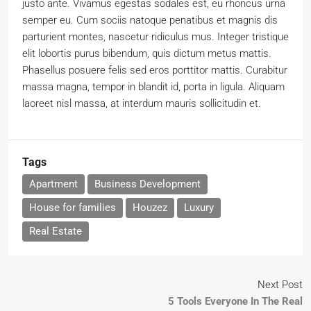
justo ante. Vivamus egestas sodales est, eu rhoncus urna
semper eu. Cum sociis natoque penatibus et magnis dis
parturient montes, nascetur ridiculus mus. Integer tristique
elit lobortis purus bibendum, quis dictum metus mattis.
Phasellus posuere felis sed eros porttitor mattis. Curabitur
massa magna, tempor in blandit id, porta in ligula. Aliquam
laoreet nisl massa, at interdum mauris sollicitudin et.
Tags
Apartment
Business Development
House for families
Houzez
Luxury
Real Estate
Next Post
5 Tools Everyone In The Real