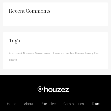
Recent Comments
Tags
Apartment
Business Development
House for families
Houzez
Luxury
Real
Estate
Home
About
Exclusive
Communities
Team